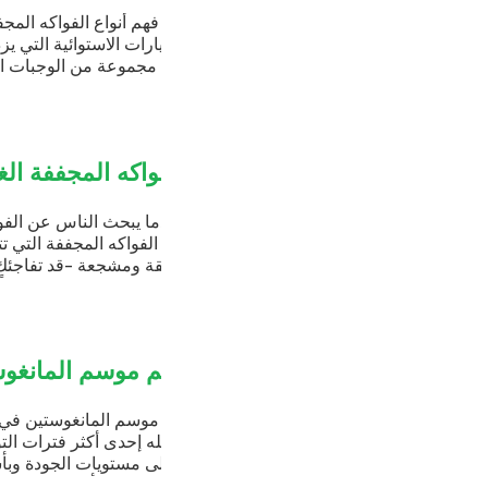
ّ فهم أنواع الفواكه المجففة المختلفة المتوفرة اليوم، بدءًا من الأصناف 
ارات الاستوائية التي يزداد الإقبال عليها، معرفةً أساسيةً لأي تاجر تجز
 مجموعة من الوجبات الخفيفة الصحية. وقد شهدت فئة الفواكه المجففة الع
ضي، والعلامات التجارية التي تستحوذ على حصة سوقية أكبر هي تلك التي 
 لاتخاذ قرارات ذكية ومتميزة بشأن محفظتها الاستثمارية.
واكه المجففة الغنية بالعناصر الغذائية: ما يقوله ال
ا يبحث الناس عن الفواكه المجففة الغنية بفيتامين "د"، فإنهم غالباً ما
لفواكه المجففة التي تتمتع بقيمة غذائية حقيقية، وكيف تساهم في تعزيز
قة ومشجعة -قد تفاجئك في بعض الجوانب- تضع أفضل أنواع الفواكه ال
يفية التي تستحق فهماً دقيقاً ومعمقاً.
 موسم المانغوستين في فيتنام لأغراض تخطيط سلا
 موسم المانغوستين في فيتنام قصير الأمد، ومحصوراً في مناطق محددة ل
ه إحدى أكثر فترات التوريد حساسيةً للوقت بالنسبة للمشترين الراغبي
ى مستويات الجودة وبأسعار تنافسية. فإذا فاتتك هذه الفرصة، فلن ي
الموسم بأسعار مرتفعة أو الانتظار اثني عشر شهراً أخرى. أما إذا خ