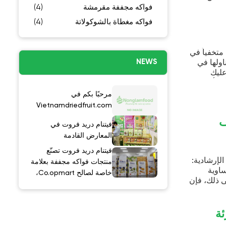
(4)
(4)
ي
Vietnamdri
فروت في
دمة
روت تصنّع
 مجففة بعلامة
خاصة لصالح Co.opmart،
سوبرماركت