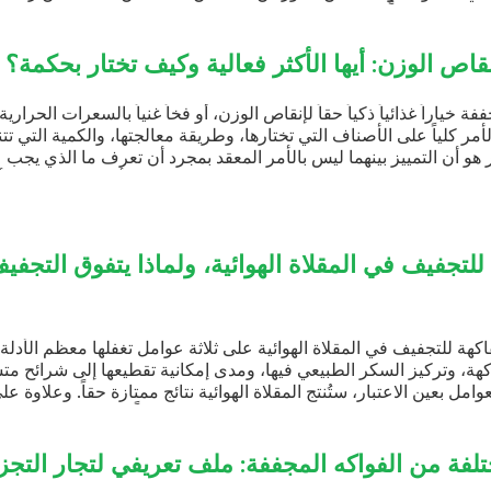
ن من مصادر متعددة ويعيدون التعبئة
فواكه مجففة مقرمشة
حدد ما إذا كانت سلسلة التوريد
فواكه مغطاة بالشوكولاتة
يف تختار بحكمة؟
 غنياً بالسعرات الحرارية متخفياً في
NEWS
لجتها، والكمية التي تتناولها في
د أن تعرف ما الذي يجب عليك
ستعرض أفضل الخيارات وأسوأها فيما
لتي تمكّنك من التمييز بين الفاكهة
مرحبًا بكم ف
يقية ذكية.
edfruit.com
اذا يتفوق التجفيف
فيتنام دريد 
المعارض القا
فيتنام دريد ف
امل تغفلها معظم الأدلة الإرشادية:
منتجات فواكه
ة تقطيعها إلى شرائح متساوية
ج ممتازة حقاً. وعلاوة على ذلك، فإن
أكبر سلسلة 
ارياً بمستوى من الجودة تعجز
في فيتنام
يفي لتجار التجزئة