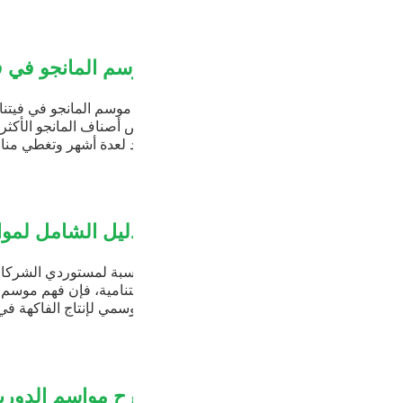
ول على واحدة من أكثر الفواكه الاستوائية تميزاً وقيمةً تجارية في ج
م المانجو في فيتنام: فترات الحصاد، الأصناف، و
 موسم المانجو في فيتنام واحداً من أهم الأحداث المرتقبة بشدة في التقوي
أصناف المانجو الأكثر تميزاً من حيث المذاق والجودة العالية المخصص
 لعدة أشهر وتغطي مناطق زراعية متعددة. وبالنسبة للمستوردين والعلام
الإلمام بمواعيد ذروة الموسم، ومعرفة الأصناف التي تحقق أفضل عائد
ار من حالتها الطازجة إلى منتجات مجففة فاخرة، يُشكل الركيزة الأسا
التكلفة لتوريد هذا المنتج.
ليل الشامل لمواسم الفاكهة في فيتنام للمستوردين (B
سبة لمستوردي الشركات، وعلامات الأغذية التجارية، والموزعين الذين 
تنامية، فإن فهم موسم الفاكهة في فيتنام ليس مجرد معلومات أساسية،
سمي لإنتاج الفاكهة في فيتنام يحدد جودة المواد الخام، وأسعار المزارع
 وتكلفة المنتجات النهائية التي تصل إلى رفوف المتاجر. إن اختيار التو
د فعل إلى استراتيجية.
 مواسم الدوريان في فيتنام: متى تحصل على أ