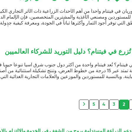
 ذات الأثر التجاري الكبير في منطقة
صين، فإن الإلمام الدقيق بمواعيد
دة، ومعرفة كيفية جدولة التزامات
 على ثمار فاخرة بأسعار تنافسية
كاً قد حجزوا بالفعل أفضل الكميات
ركاء العالميين
شرق آسيا تنوعاً حيوياً في المجال
وط العرض، وتنتج تشكيلة استثنائية من أصناف الفاكهة
التجارية الغذائية التي تسعى لبناء
واكه في البلاد لا يمثل مجرد
ضمان جودة ثابتة، وتميُّز حقيقي
خدمة والالتزام بالابتكار. معًا، يمكننا تحسين حياة المزارعين