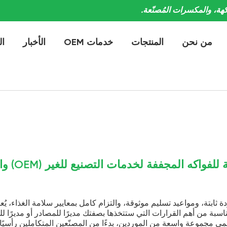
الأخبار
الكتالوج الإلكتروني
اتصل بنا
PRODUCT CATEGORIES
الفواكه المجففة
اختيار شركة موثوقة للفواكه المجففة لخدمات التصنيع للغير (OEM) والتوريد
ألواح الفاكهة الحقيقية
المكسرات المعالجة
يير سلامة الغذاء، يُعدّ اختيار
منتجات أخرى
ا للمصادر أو مديرًا للفئة. يقدم
فواكه مجففة طرية
عين المتكاملين رأسيًا الذين