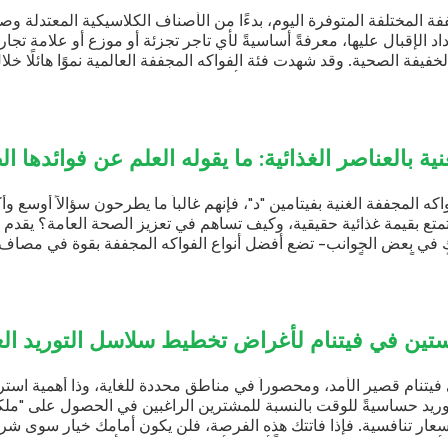
الكلاسيكية المعتدلة وصولًا إلى
ئة أو موزع أو علامة تجارية تسعى إلى
المية نموًا هائلًا خلال العقد
تفهم هيكلية هذه الفئة جيدًا بما
علم عن فوائدها الصحية
 يطرحون سؤالاً أوسع وأكثر أهمية: ما
 الصحة العامة؟ يقدم العلم إجابةً
مجففة بقوة في مصاف الأغذية
سل التوريد العالمية
لغاية، وذا أهمية استراتيجية؛ مما
ن في الحصول على "ملكة الفواكه"
كون أمامك خيار سوى شراء مخزون ما
ططت للأمر بذكاء، فستحظى بفرصة