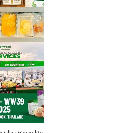
 – الجناح 12WW39، يعرض فريقنا مجموعة مختارة بعناية من الفواكه الفيتنامية المجففة، بم