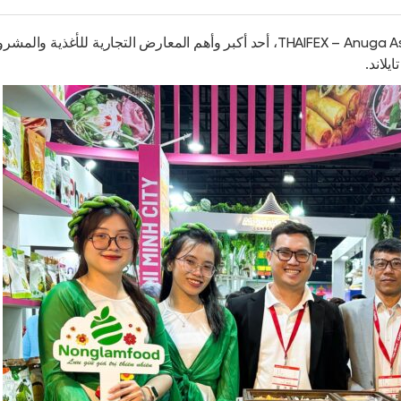
فواكه مجففة مقرمشة
فواكه مغطاة بالشوكولاتة
THAIFEX – Anuga ، أحد أكبر وأهم المعارض التجارية للأغذية والمشروبات في
NEWS
مرحبًا بكم ف
edfruit.com
فيتنام دريد 
المعارض القا
فيتنام دريد ف
منتجات فواكه
أكبر سلسلة 
في فيتنام