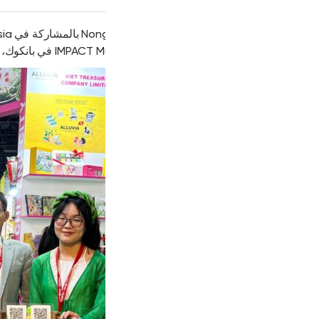
من 27 إلى 31 مايو 2025، تفخر Nonglamfood بالمشاركة في Asia