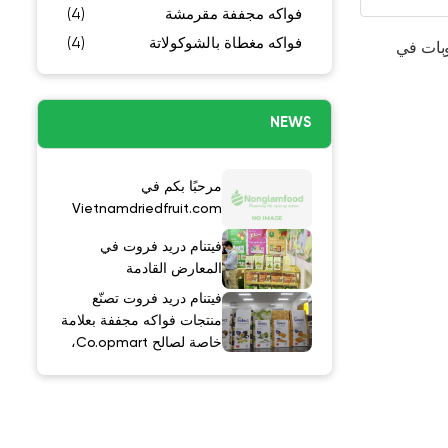
(4)
(4)
ي
Vietnamdri
فروت في
دمة
روت تصنّع
 مجففة بعلامة
خاصة لصالح Co.opmart،
سوبرماركت