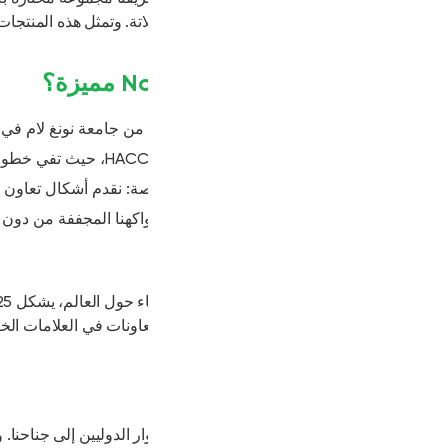
 وتمثل هذه المنتجات ليس فقط غنى الزراعة الاستوائية في فيتنام، بل أيضً
 جامعة نونغ لام في فيتنام، نمزج بين الخبرة الأكاديمية والمعرفة التص
فواكهنا المجففة من دون ألوان صناعية، مع الحفاظ على الطعم الفيتنامي
نسعى بنشاط إلى شراكات OEM، وتعاونات في العلامات الخاصة، وشبكات توزيع إقليمية لنقل تميز ال
 الدوليين إلى جناحنا. وقد انجذب الكثير منهم إلى أسلوبنا المبتكر في ا